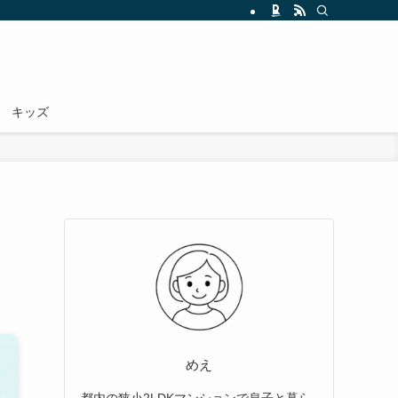
キッズ
」
めえ
都内の狭小2LDKマンションで息子と暮ら