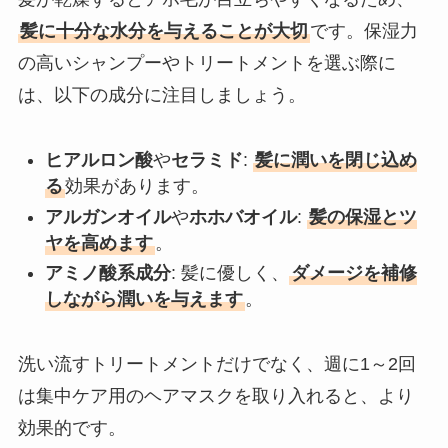
髪に十分な水分を与えることが大切
です。保湿力
の高いシャンプーやトリートメントを選ぶ際に
は、以下の成分に注目しましょう。
ヒアルロン酸
や
セラミド
:
髪に潤いを閉じ込め
る
効果があります。
アルガンオイル
や
ホホバオイル
:
髪の保湿とツ
ヤを高めます
。
アミノ酸系成分
: 髪に優しく、
ダメージを補修
しながら潤いを与えます
。
洗い流すトリートメントだけでなく、週に1～2回
は集中ケア用のヘアマスクを取り入れると、より
効果的です。