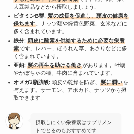
大豆製品などから摂取しましょう。
ビタミンB群
:
髪の成長を促進し、頭皮の健康を
保ちます
。ナッツ類や緑黄色野菜、玄米などに
多く含まれています。
鉄分
:
頭皮に酸素を供給するために必要な栄養
素
です。レバー、ほうれん草、あさりなどに多
く含まれています。
亜鉛
:
髪の再生を助ける働き
があります。牡蠣
やかぼちゃの種、牛肉に含まれています。
オメガ3脂肪酸
: 頭皮の乾燥を防ぎ、
髪に潤い
を
与えます。サーモン、アボカド、ナッツから摂
取できます。
摂取しにくい栄養素はサプリメン
トでとるのもおすすめです