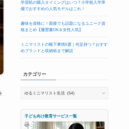
学習机の購入タイミングはいつ？小学校入学準
備でおすすめの人気モデルはこれ！
趣味を資格に！面接でも話題になるユニーク資
格まとめ【履歴書OK＆女性人気】
ミニマリストの靴下事情5選｜何足持つ？おすす
めブランドと収納術まで解説
カテゴリー
カ
を
テ
と
ゴ
リ
ー
子ども向け教育サービス一覧